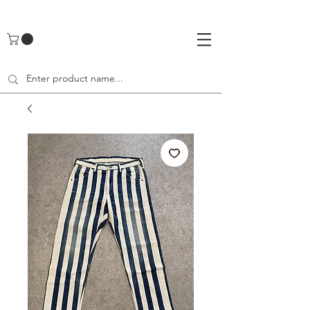
UA-142461262-1