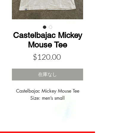
Castelbajac Mickey
Mouse Tee
価
$120.00
格
在庫なし
Castelbajac Mickey Mouse Tee

Size: men’s small