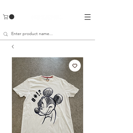
UA-142461262-1