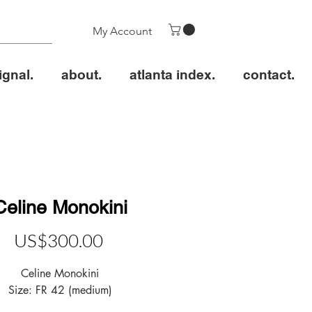
My Account
ignal.
about.
atlanta index.
contact.
Celine Monokini
價
US$300.00
格
Celine Monokini
Size: FR 42 (medium)