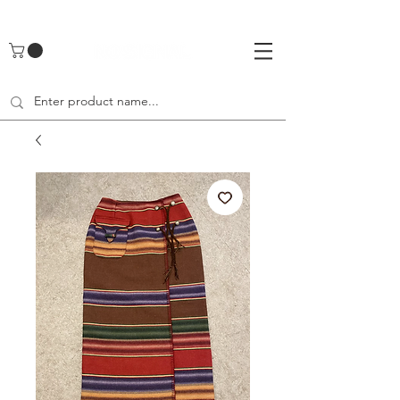
UA-142461262-1