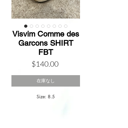
Visvim Comme des
Garcons SHIRT
FBT
価
$140.00
格
在庫なし
Size: 8.5