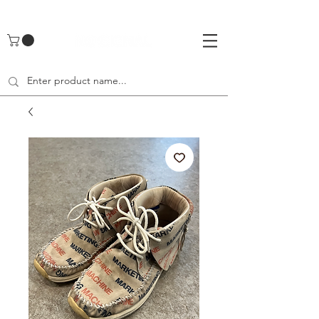
UA-142461262-1