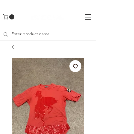
UA-142461262-1