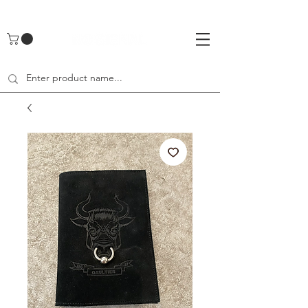
UA-142461262-1