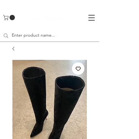
UA-142461262-1