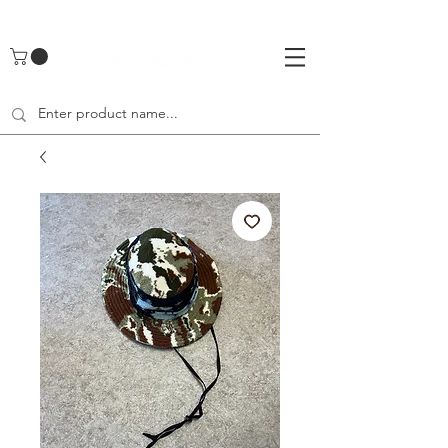
UA-142461262-1