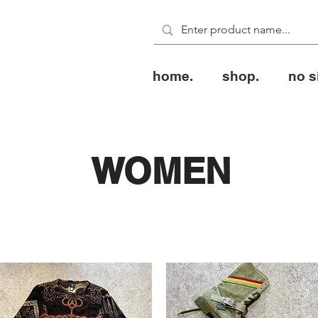
home.
shop.
no s
WOMEN