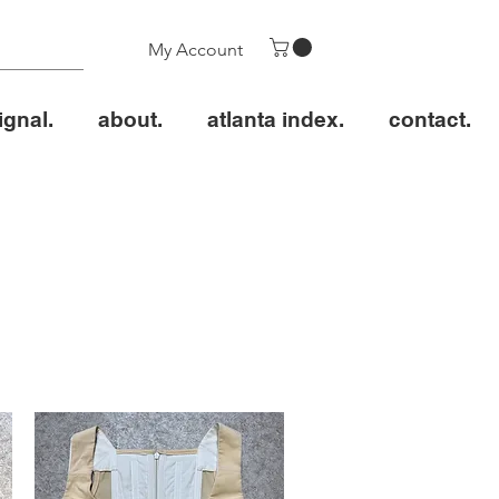
My Account
ignal.
about.
atlanta index.
contact.