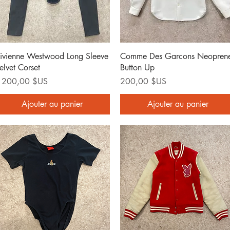
Aperçu rapide
Aperçu rapide
ivienne Westwood Long Sleeve
Comme Des Garcons Neopren
elvet Corset
Button Up
rix
Prix
 200,00 $US
200,00 $US
Ajouter au panier
Ajouter au panier