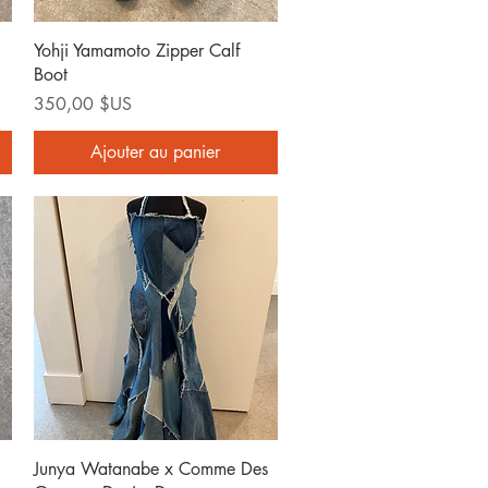
Aperçu rapide
Yohji Yamamoto Zipper Calf
Boot
Prix
350,00 $US
Ajouter au panier
Aperçu rapide
Junya Watanabe x Comme Des