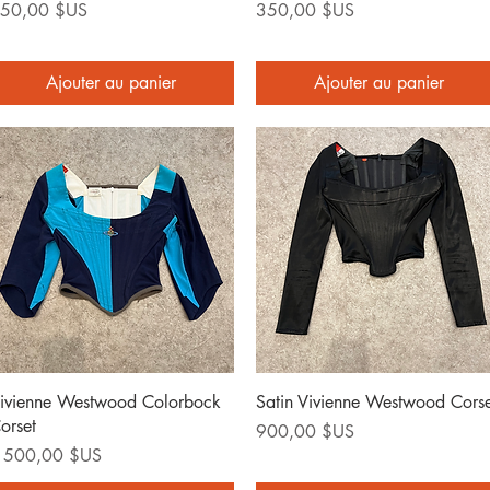
rix
Prix
50,00 $US
350,00 $US
Ajouter au panier
Ajouter au panier
Aperçu rapide
Aperçu rapide
ivienne Westwood Colorbock
Satin Vivienne Westwood Corse
orset
Prix
900,00 $US
rix
 500,00 $US