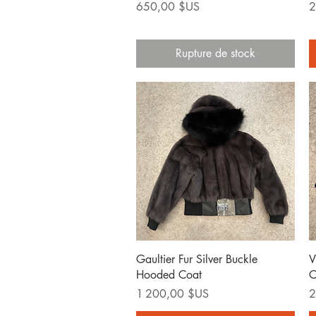
Prix
P
650,00 $US
2
Rupture de stock
Aperçu rapide
Gaultier Fur Silver Buckle
V
Hooded Coat
C
Prix
P
1 200,00 $US
2