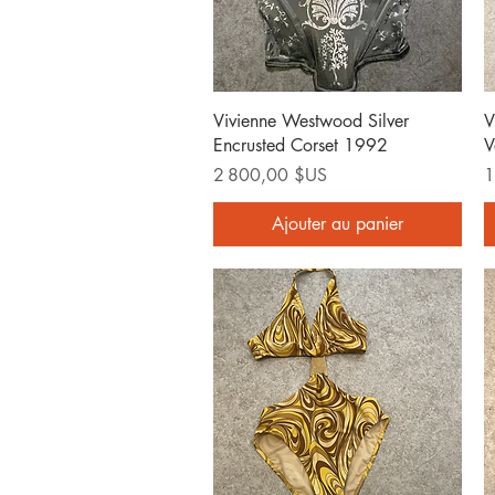
Aperçu rapide
Vivienne Westwood Silver
V
Encrusted Corset 1992
V
Prix
P
2 800,00 $US
1
Ajouter au panier