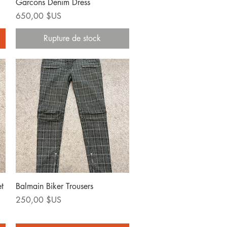
Garcons Denim Dress
Prix
650,00 $US
Rupture de stock
Aperçu rapide
t
Balmain Biker Trousers
Prix
250,00 $US