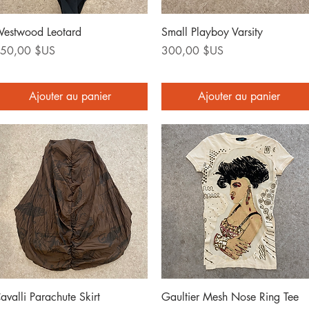
Aperçu rapide
Aperçu rapide
estwood Leotard
Small Playboy Varsity
rix
Prix
50,00 $US
300,00 $US
Ajouter au panier
Ajouter au panier
Aperçu rapide
Aperçu rapide
avalli Parachute Skirt
Gaultier Mesh Nose Ring Tee