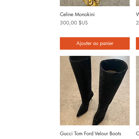
Aperçu rapide
Celine Monokini
W
Prix
P
300,00 $US
2
Ajouter au panier
Aperçu rapide
Gucci Tom Ford Velour Boots
C