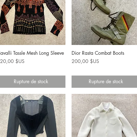
Aperçu rapide
Aperçu rapide
avalli Tassle Mesh Long Sleeve
Dior Rasta Combat Boots
rix
Prix
20,00 $US
200,00 $US
Rupture de stock
Rupture de stock