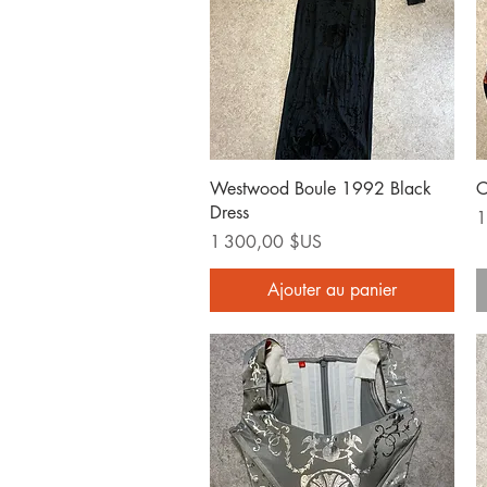
Aperçu rapide
Westwood Boule 1992 Black
C
Dress
P
1
Prix
1 300,00 $US
Ajouter au panier