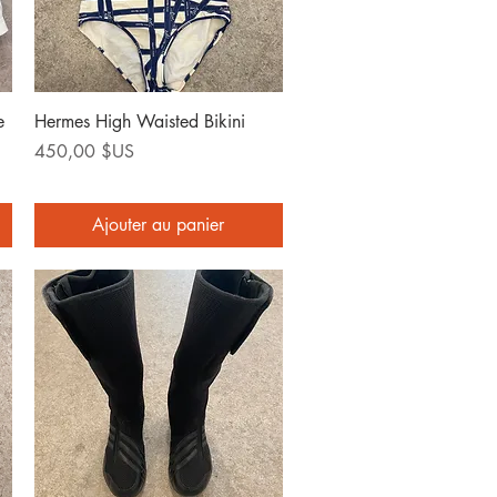
Aperçu rapide
e
Hermes High Waisted Bikini
Prix
450,00 $US
Ajouter au panier