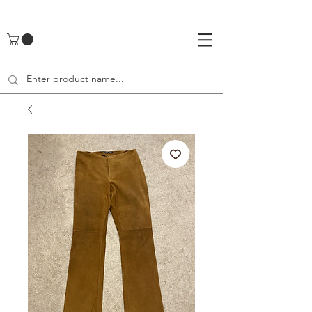
UA-142461262-1