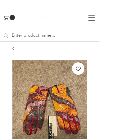
UA-142461262-1