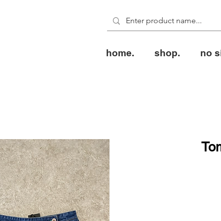
home.
shop.
no s
Tom