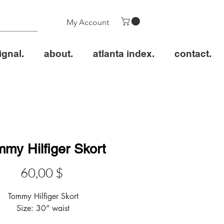
My Account
ignal.
about.
atlanta index.
contact.
my Hilfiger Skort
Цена
60,00 $
Tommy Hilfiger Skort

Size: 30” waist