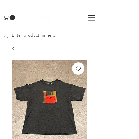
UA-142461262-1