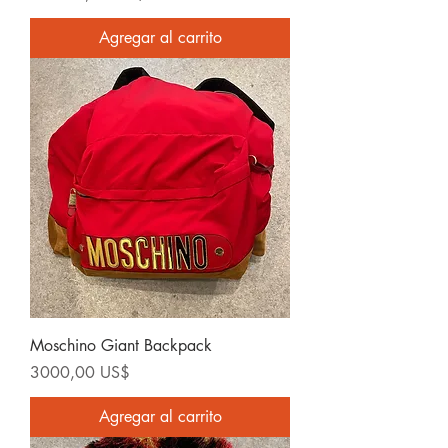
Agregar al carrito
Moschino Giant Backpack
Precio
3000,00 US$
Agregar al carrito