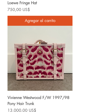
Loewe Fringe Hat
Precio
750,00 US$
Agregar al carrito
Vivienne Westwood F/W 1997/98
Pony Hair Trunk
Precio
13.000,00 US$