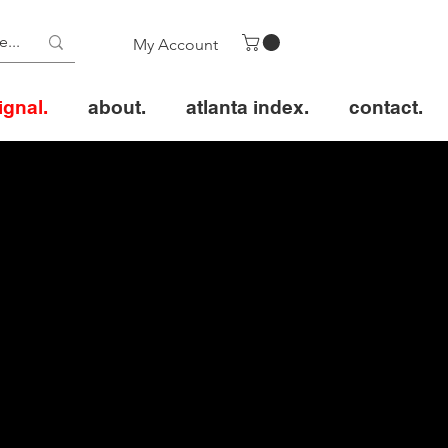
My Account
ignal.
about.
atlanta index.
contact.