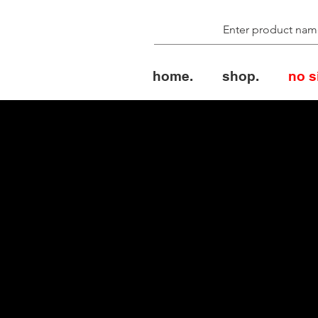
home.
shop.
no s