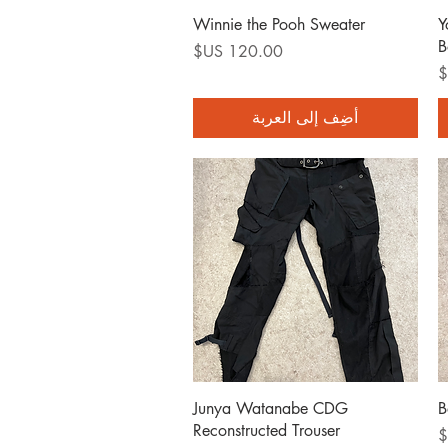
العرض السريع
Winnie the Pooh Sweater
Y
B
السعر
أضِف إلى العربة
العرض السريع
Junya Watanabe CDG
B
Reconstructed Trouser