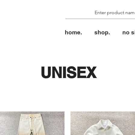
home.
shop.
no s
UNISEX