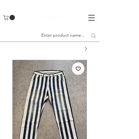
UA-142461262-1