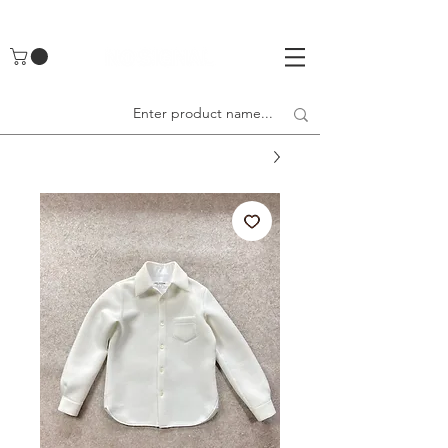
UA-142461262-1