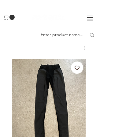
UA-142461262-1