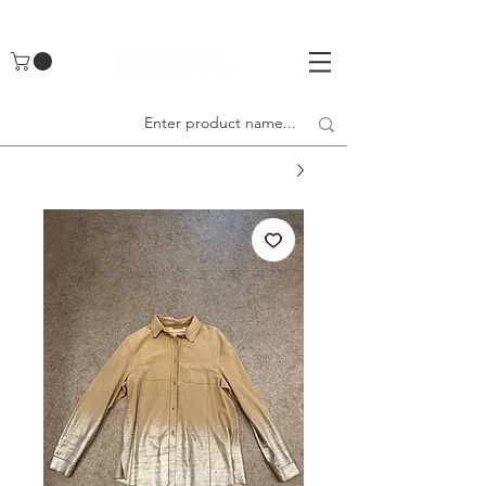
UA-142461262-1