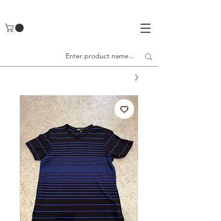
UA-142461262-1